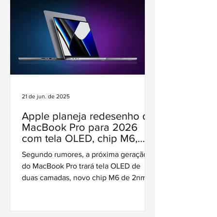
21 de jun. de 2025
Apple planeja redesenho do
MacBook Pro para 2026
com tela OLED, chip M6,
novo design e mais
Segundo rumores, a próxima geração
do MacBook Pro trará tela OLED de
duas camadas, novo chip M6 de 2nm e
mudanças no design, incluindo
estrutura mais fina e possível fim do
notch.