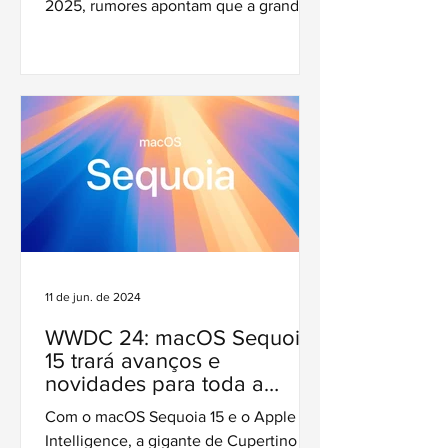
2025, rumores apontam que a grande
transformação na linha do MacBook Pro
virá em 2026, com novidades como
conectividade 5G, fim do notch e
desempenho ainda mais poderoso.
11 de jun. de 2024
WWDC 24: macOS Sequoia
15 trará avanços e
novidades para toda a
família Mac
Com o macOS Sequoia 15 e o Apple
Intelligence, a gigante de Cupertino