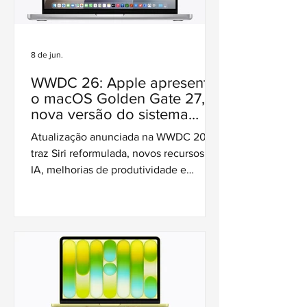
8 de jun.
WWDC 26: Apple apresenta
o macOS Golden Gate 27,
nova versão do sistema
para Mac com foco em
Atualização anunciada na WWDC 2026
desempenho e inteligência
traz Siri reformulada, novos recursos de
artificial
IA, melhorias de produtividade e
encerra o suporte aos Macs com
processadores Intel.