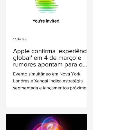
17 de fev.
Apple confirma 'experiência
global' em 4 de março e
rumores apontam para o
anúncio de novos Macs,
Evento simultâneo em Nova York,
iPads e iPhone de entrada
Londres e Xangai indica estratégia
segmentada e lançamentos próximos
no portfólio de hardware.