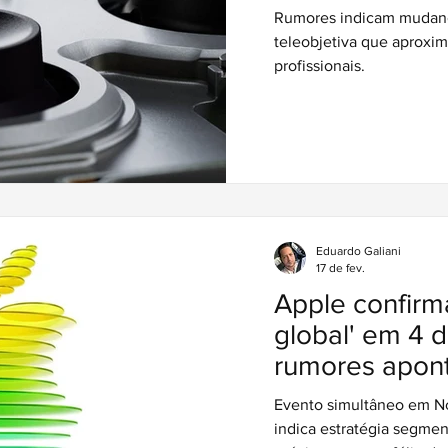
lente e abertu
Rumores indicam mudança
teleobjetiva que aproxi
profissionais.
Eduardo Galiani
17 de fev.
Apple confirm
global' em 4 
rumores apon
anúncio de no
Evento simultâneo em No
e iPhone de e
indica estratégia segme