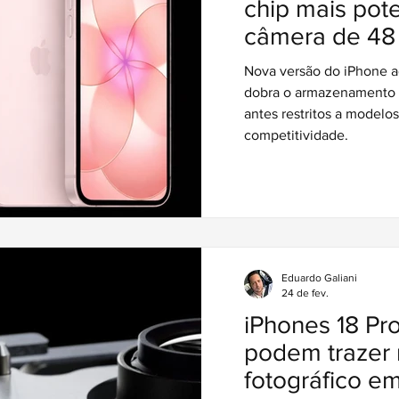
chip mais pot
câmera de 48
clara sobre o
Nova versão do iPhone ac
dobra o armazenamento b
antes restritos a modelo
competitividade.
Eduardo Galiani
24 de fev.
iPhones 18 Pr
podem trazer 
fotográfico e