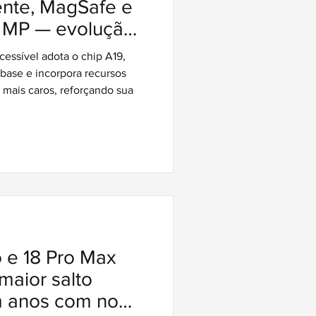
ente, MagSafe e
 MP — evolução
 iPhone 16e
essível adota o chip A19,
ase e incorpora recursos
s mais caros, reforçando sua
o e 18 Pro Max
maior salto
m anos com nova