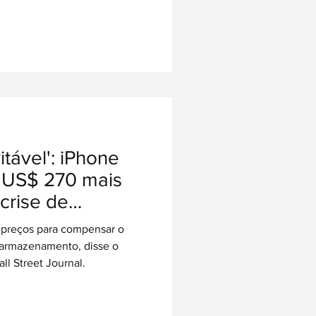
tável': iPhone
é US$ 270 mais
crise de
rmazenamento
 preços para compensar o
 armazenamento, disse o
l Street Journal.