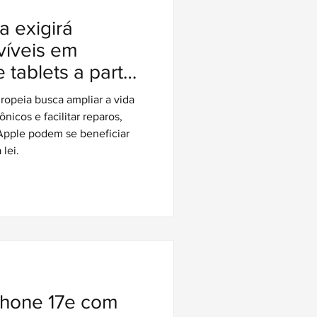
a exigirá
víveis em
tablets a partir
 iPhones podem
opeia busca ampliar a vida
egra
ônicos e facilitar reparos,
Apple podem se beneficiar
lei.
Phone 17e com