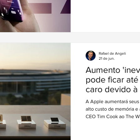
Rafael de Angeli
21 de jun.
Aumento 'inevi
pode ficar at
caro devido à 
memória e a
A Apple aumentará seus
alto custo de memória e
CEO Tim Cook ao The Wal