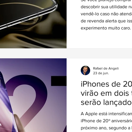
descobrir sua utilidade n
vendê-lo caso não atenda
de revenda alerta que i
experimento muito caro.
Rafael de Angeli
23 de jun.
iPhones de 20
virão em dois
serão lançado
iPhone dobráv
A Apple está intensific
geração
iPhone de 20º aniversári
próximo ano, segundo a