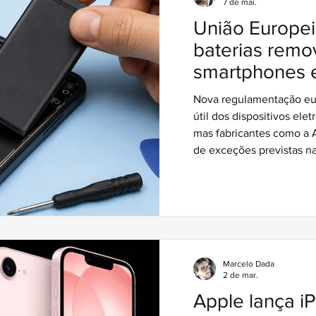
7 de mai.
União Europei
baterias remo
smartphones e 
de 2027, mas
Nova regulamentação eur
'escapar' da r
útil dos dispositivos eletr
mas fabricantes como a 
de exceções previstas na 
Marcelo Dada
2 de mar.
Apple lança i