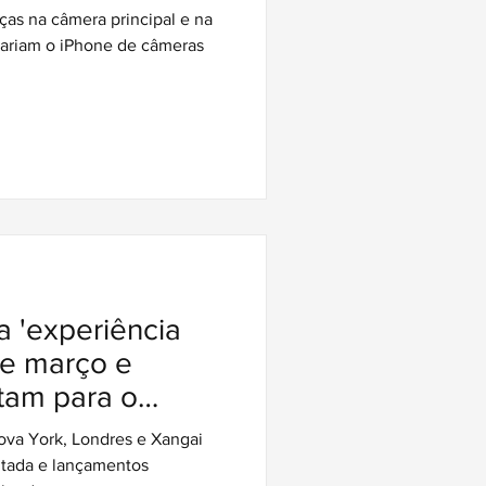
ra variável
s na câmera principal e na
mariam o iPhone de câmeras
a 'experiência
de março e
tam para o
vos Macs, iPads
va York, Londres e Xangai
ntrada
ntada e lançamentos