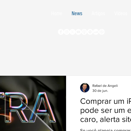
Home
News
Artigos
Vídeos
Rafael de Angeli
30 de jun.
Comprar um i
pode ser um 
caro, alerta s
Se você planeja comprar