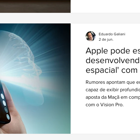
Eduardo Galiani
2 de jun.
Apple pode es
desenvolvend
espacial' com 
Rumores apontam que em
capaz de exibir profund
aposta da Maçã em compu
com o Vision Pro.