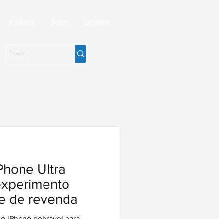
Podcast
Sobre
Contato
Phone Ultra
experimento
ite de revenda
 o iPhone dobrável para