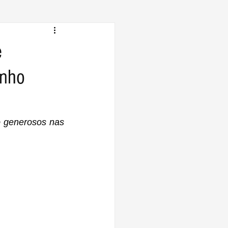
e
enho
 generosos nas 