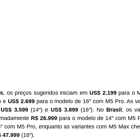
os
, os preços sugeridos iniciam em 
US$ 2.199
 para o 
 e 
US$ 2.699
 
US$ 3.599
 (14″) e 
US$ 3.899
 (16″). No 
Brasil
, os va
imadamente 
R$ 26.999
 para o modelo de 14″ com M5 P
 47.999
 (16″).