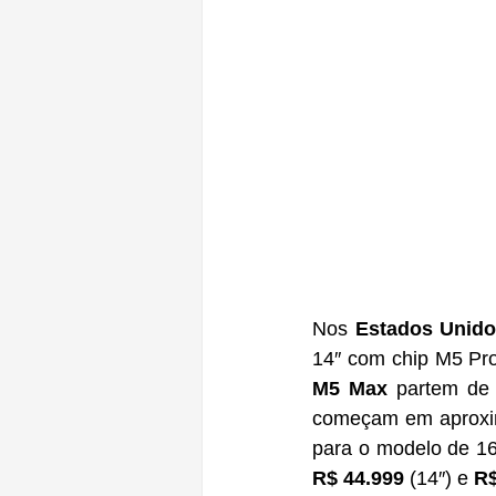
Nos 
Estados Unid
14″ com chip M5 Pro
M5 Max
 partem de
começam em aprox
R$ 44.999
 (14″) e 
R$