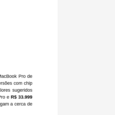
MacBook Pro de 
 para o modelo de 16″ com M5 Pro. As versões com chip 
lores sugeridos 
ro e 
R$ 33.999
para o modelo de 16″ com M5 Pro, enquanto as variantes com M5 Max chegam a cerca de 