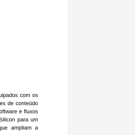
uipados com os 
res de conteúdo 
tware e fluxos 
ilicon para um 
que ampliam a 