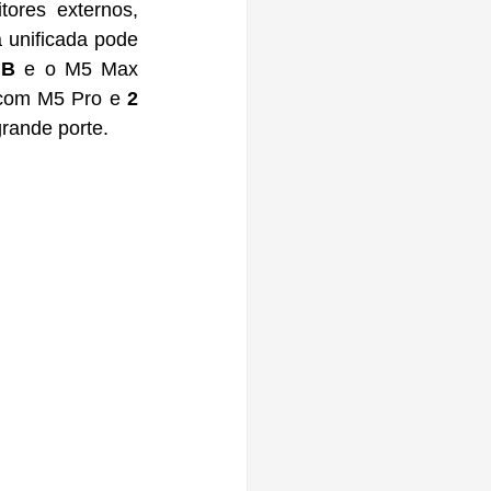
ores externos, 
 unificada pode 
GB
 e o M5 Max 
com M5 Pro e 
2 
rande porte.