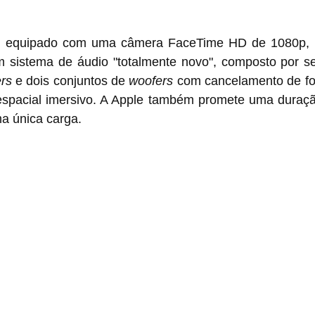
m equipado com uma câmera FaceTime HD de 1080p, u
 sistema de áudio "totalmente novo", composto por seis
rs
 e dois conjuntos de 
woofers
 com cancelamento de for
espacial imersivo. A Apple também promete uma duração
a única carga.