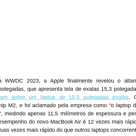
da WWDC 2023, a Apple finalmente revelou o altam
olegadas, que apresenta tela de exatas 15,3 polegadas
avam sobre um laptop de 15,5 polegadas exatas
. 
hip M2, e foi aclamado pela empresa como "o laptop d
, medindo apenas 11,5 milímetros de espessura e pesa
esempenho do novo MacBook Air é 12 vezes mais rápid
uas vezes mais rápido do que outros laptops concorren