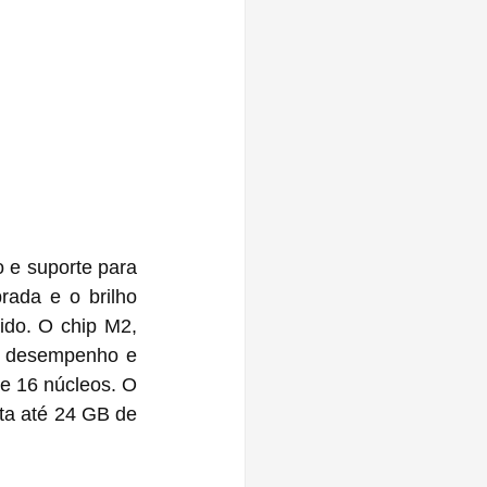
 e suporte para 
ada e o brilho 
do. O chip M2, 
o desempenho e 
e 16 núcleos. O 
a até 24 GB de 