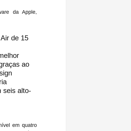
ware da Apple, 
Air de 15 
melhor 
graças ao 
sign 
ia 
seis alto-
vel em quatro 