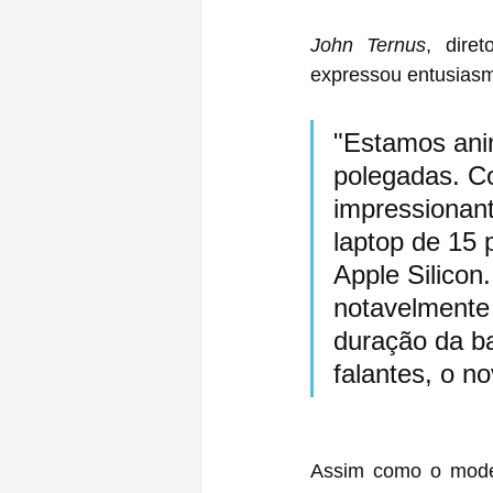
John Ternus
, dire
expressou entusias
"Estamos ani
polegadas. C
impressionan
laptop de 15 
Apple Silicon
notavelmente 
duração da ba
falantes, o n
Assim como o model