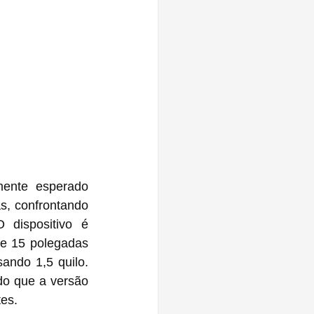
ente esperado 
, confrontando 
O dispositivo é 
e 15 polegadas 
ndo 1,5 quilo. 
o que a versão 
tes.