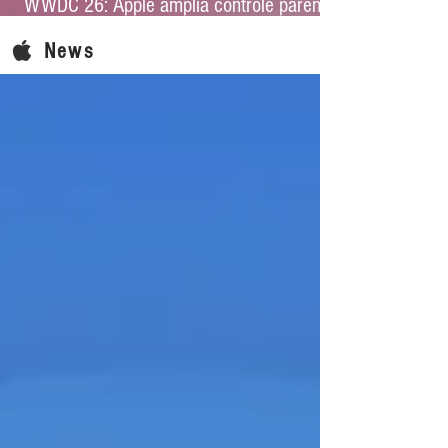
WWDC 26: Apple amplia controle parental
e reforça proteção infantil no iOS 27
News