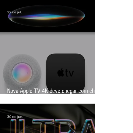
iPad mini com tela OLED pode chegar já
em outubro, aponta novo rumor
22 de jul.
Nova Apple TV 4K deve chegar com chip
mais potente e foco em inteligência
artificial