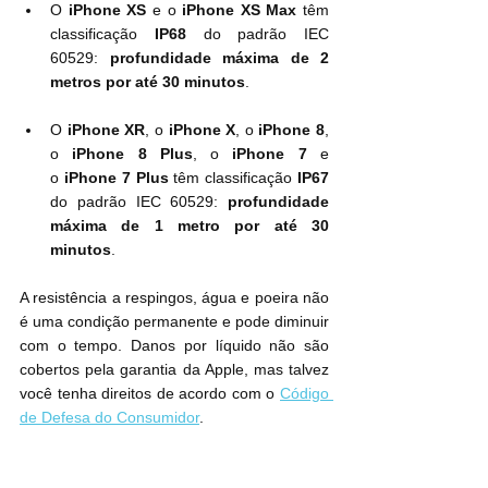
O 
iPhone XS
 e o 
iPhone XS Max
 têm 
classificação 
IP68
 do padrão IEC 
60529: 
profundidade máxima de 2 
metros por até 30 minutos
.
O 
iPhone XR
, o 
iPhone X
, o 
iPhone 8
, 
o 
iPhone 8 Plus
, o 
iPhone 7
 e 
o 
iPhone 7 Plus
 têm classificação 
IP67
do padrão IEC 60529: 
profundidade 
máxima de 1 metro por até 30 
minutos
.
A resistência a respingos, água e poeira não 
é uma condição permanente e pode diminuir 
com o tempo. Danos por líquido não são 
cobertos pela garantia da Apple, mas talvez 
você tenha direitos de acordo com o 
Código 
de Defesa do Consumidor
.