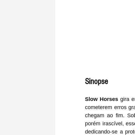
Sinopse
Slow Horses 
gira 
cometerem erros gra
chegam ao fim. Sob
porém irascível, es
dedicando-se a prot