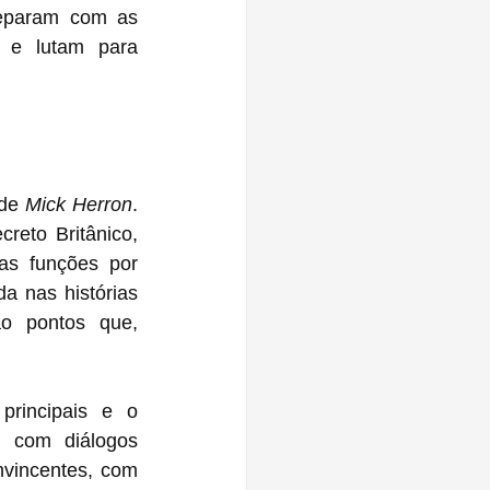
eparam com as 
e lutam para 
de 
Mick Herron
. 
eto Britânico, 
s funções por 
 nas histórias 
 pontos que, 
rincipais e o 
 com diálogos 
vincentes, com 