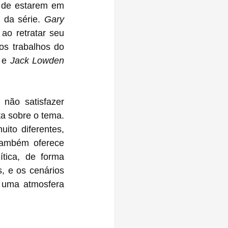
 de estarem em 
da série. 
Gary 
ao retratar seu 
s trabalhos do 
 e 
Jack Lowden 
ão satisfazer 
 sobre o tema. 
to diferentes, 
também oferece 
ica, de forma 
, e os cenários 
 uma atmosfera 