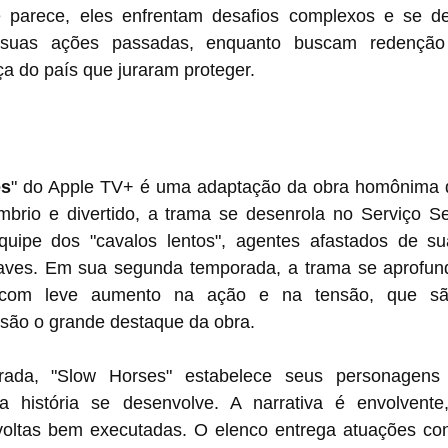
 parece, eles enfrentam desafios complexos e se d
suas ações passadas, enquanto buscam redenção 
a do país que juraram proteger.
es
" do Apple TV+ é uma adaptação da obra homônima 
io e divertido, a trama se desenrola no Serviço Secr
ipe dos "cavalos lentos", agentes afastados de sua
ves. Em sua segunda temporada, a trama se aprofunda
 com leve aumento na ação e na tensão, que são
 são o grande destaque da obra.
rada, "Slow Horses" estabelece seus personagens p
história se desenvolve. A narrativa é envolvente,
ravoltas bem executadas. O elenco entrega atuações con