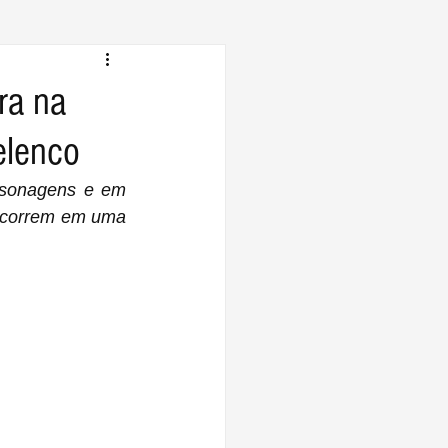
ra na
elenco
rsonagens e em 
rcorrem em uma 