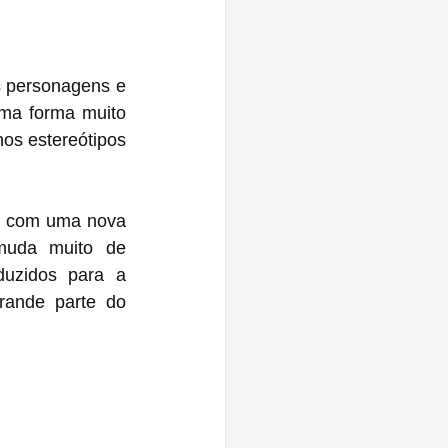
 personagens e 
ma forma muito 
s estereótipos 
r com uma nova 
uda muito de 
uzidos para a 
ande parte do 