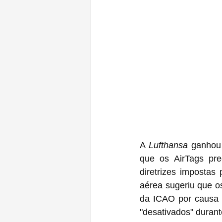
A 
Lufthansa
 ganhou
que os ‌AirTags‌ precisariam ser desligados nas bagagens despachadas por causa das 
diretrizes impostas
aérea sugeriu que os ‌AirTags‌ estavam sujeitos à regulamentação de mercadorias peri
da ICAO por causa d
"desativados" durant