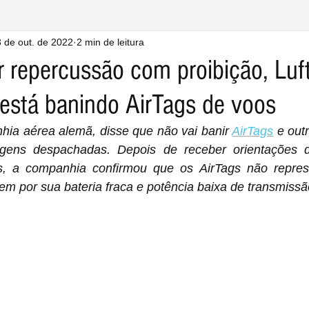
 de out. de 2022
2 min de leitura
 repercussão com proibição, Luf
 está banindo AirTags de voos
hia aérea alemã, disse que não vai banir 
AirTags
 e out
gens despachadas. Depois de receber orientações da
a confirmou que os ‌AirTags‌ não representam risco de 
m por sua bateria fraca e potência baixa de transmissã