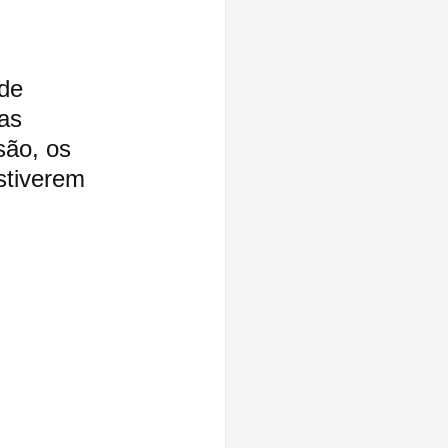
de 
as 
são, os 
stiverem 