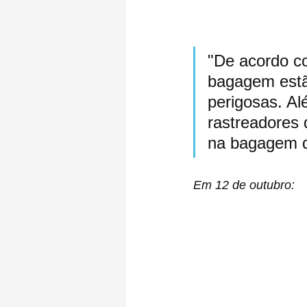
"De acordo co
bagagem estã
perigosas. Al
rastreadores 
na bagagem d
Em 12 de outubro: