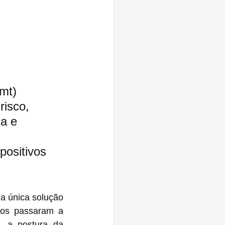
mt) 
isco, 
a e 
positivos 
os passaram a 
incluir ‌AirTags‌ em suas malas para fins de rastreamento. Desta forma, a postura da 