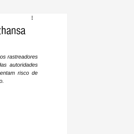
thansa
ros rastreadores 
s autoridades 
o.