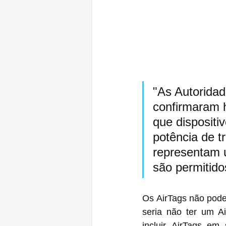
"As Autoridad
confirmaram h
que dispositi
potência de 
representam u
são permitido
Os ‌AirTags‌ não podem ser desligados sem tirar a bateria do aparelho, então a única solução 
seria não ter um A