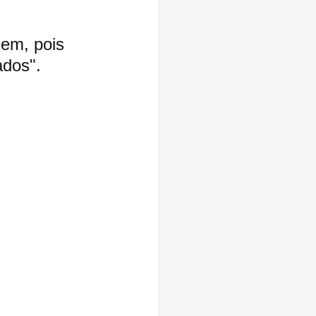
em, pois 
ados".