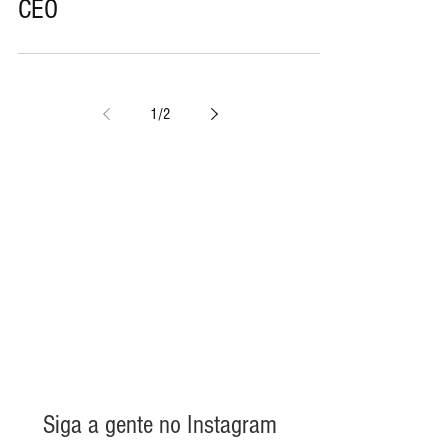
Tim Cook fala sobre o Facebook,
privacidade, Epic Games, AR e
sobre sua 'aposentadoria' como
CEO
1
/
2