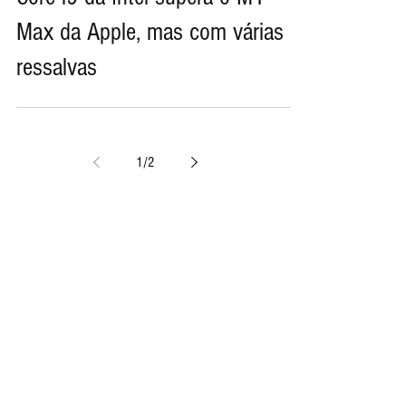
Benchmarks confirmam que chip
Core i9 da Intel supera o M1
Max da Apple, mas com várias
ressalvas
1
/
2