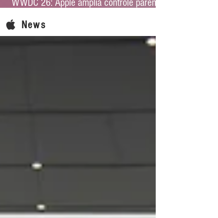
WWDC 26: Apple amplia controle parental
e reforça proteção infantil no iOS 27
News