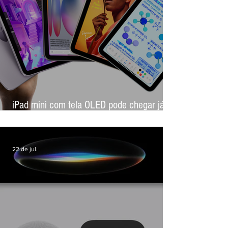
28 de jul.
iPad mini com tela OLED pode chegar já
em outubro, aponta novo rumor
22 de jul.