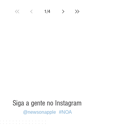
condução óssea para melhorar o
áudio
1
/
4