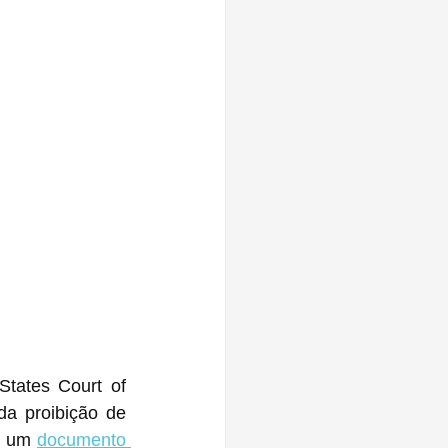
tates Court of 
a proibição de 
m um 
documento 