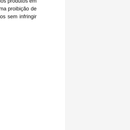
dos produtos em 
a proibição de 
s sem infringir 