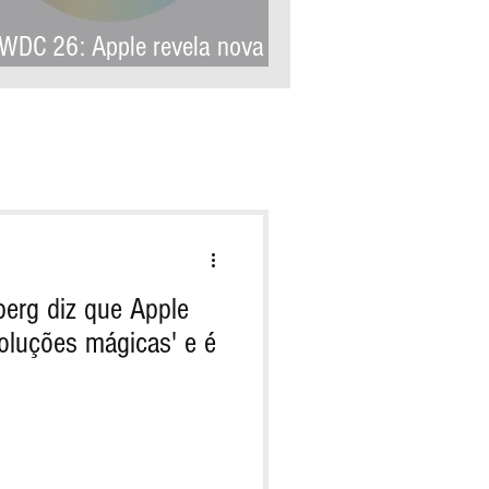
DC 26: Apple revela nova
quitetura de IA para levar
ple Intelligence a aplicativos
 terceiros
erg diz que Apple
oluções mágicas' e é