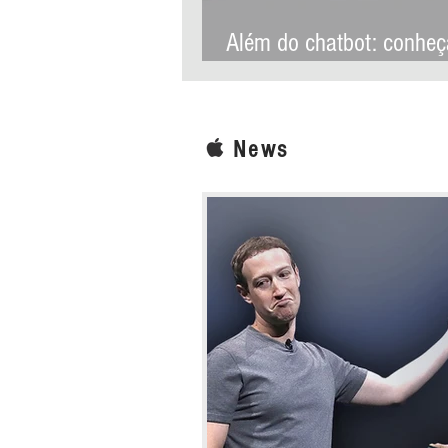
Além do chatbot: conheç
recursos que transforma
Siri AI na assistente mai
ambiciosa da história da
News