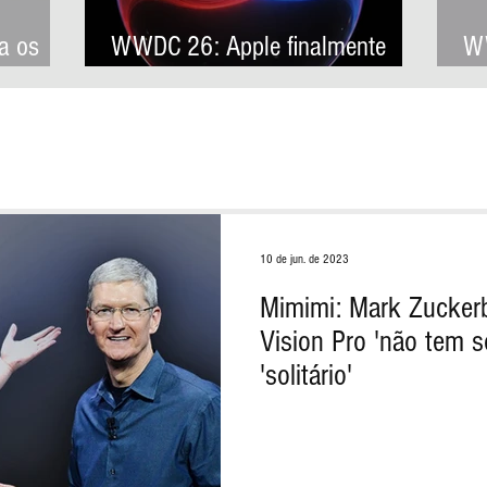
a os
WWDC 26: Apple finalmente
WW
rão a
anuncia Siri AI, sua nova
ar
s
assistente virtual com
Ap
 Apple
inteligência artificial
de
10 de jun. de 2023
Mimimi: Mark Zuckerb
Vision Pro 'não tem s
'solitário'