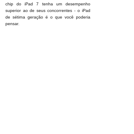
chip do iPad 7 tenha um desempenho 
superior ao de seus concorrentes - o iPad 
de sétima geração é o que você poderia 
pensar.
No caso de precisar de um tablet de 
processamento um pouco maior, o iPad Air 3 
é uma excelente pedida!
Falemos do iPad Pro: esse sim é, no meu 
ponto de vista, um divisor de águas, 
trazendo, talvez, o salto de tecnologia para 
uma aposentadoria em curto tempo de 
notebooks, uma vez que a combinação iPad 
Pro + Magic Keyboard traz a portabilidade e 
o processamento de um notebook para uma 
tela multi-uso. Se você é um designer, um 
engenheiro, arquiteto, um produtor de 
vídeo, um editor de imagens, essa é, sem 
dúvida nenhuma, a resposta perfeita para 