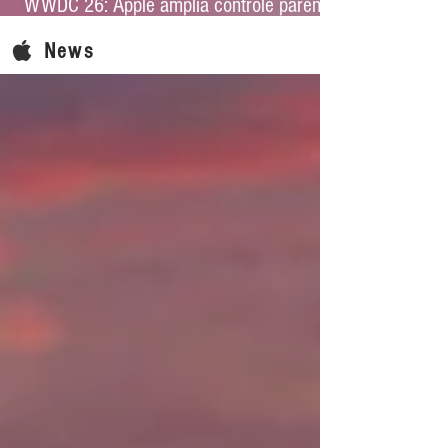
WWDC 26: Apple amplia controle parental
e reforça proteção infantil no iOS 27
News