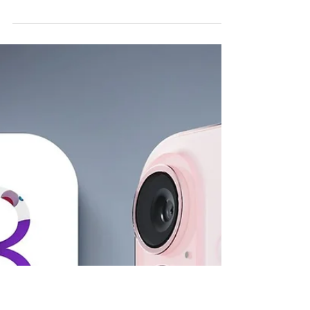
2 de abr. de 2024
Chips das linhas M1, M2 e M3
têm falha em hardware que pode
vazar dados privados dos
usuários