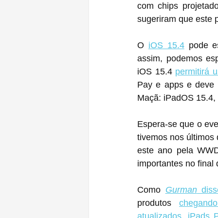
com chips projetado
sugeriram que este p
O 
iOS 15.4
 pode e
assim, podemos esp
iOS 15.4 
permitirá 
Pay e apps e deve s
Maçã: iPadOS 15.4,
Espera-se que o eve
tivemos nos últimos
este ano pela WWDC
importantes no final
Como 
Gurman
 diss
produtos 
chegand
atualizados
, 
iPads 