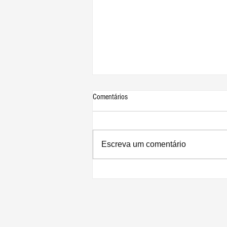
Comentários
Escreva um comentário
Novo iPad Air deve ser lançado entre
março e abril com chip A15, 5G, Palco
Central e muito mais