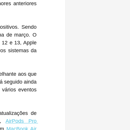
res anteriores 
sitivos. Sendo 
na de março. O 
12 e 13, Apple 
os sistemas da 
elhante aos que 
 seguido ainda 
vários eventos 
ualizações de 
, 
AirPods Pro 
um 
MacBook Air 