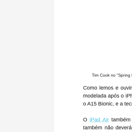
Tim Cook no "Spring 
Como lemos e ouvim
modelada após o iPh
o A15 Bionic, e a t
O 
 também 
também não deverá 