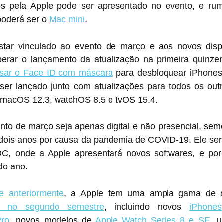
s pela Apple pode ser apresentado no evento, e rumo
oderá ser o 
Mac mini
.
star vinculado ao evento de março e aos novos dispo
erar o lançamento da atualização na primeira quinze
usar o Face ID com máscara
 para desbloquear iPhones 
er lançado junto com atualizações para todos os outr
 macOS 12.3, watchOS 8.5 e tvOS 15.4.
nto de março seja apenas digital e não presencial, sem
 dois anos por causa da pandemia de COVID-19. Ele será
, onde a Apple apresentará novos softwares, e por 
 do ano.
e anteriormente
, a Apple tem uma ampla gama de at
o no segundo semestre
, incluindo novos 
iPhones
Pro
, novos modelos de 
Apple Watch Series 8 e SE
, 