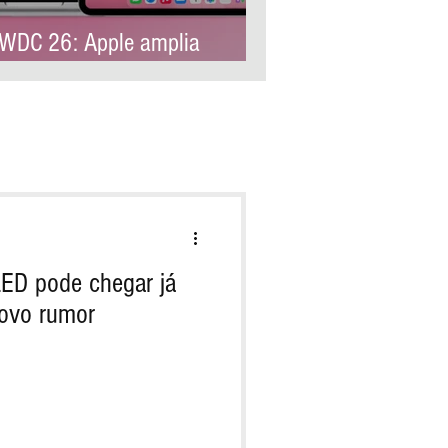
DC 26: Apple amplia
ntrole parental e reforça
oteção infantil no iOS 27
LED pode chegar já
novo rumor