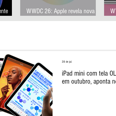
ente
WWDC 26: Apple revela nova
WW
arquitetura de IA para levar
co
Apple Intelligence a aplicativos
pr
de terceiros
28 de jul.
iPad mini com tela O
em outubro, aponta 