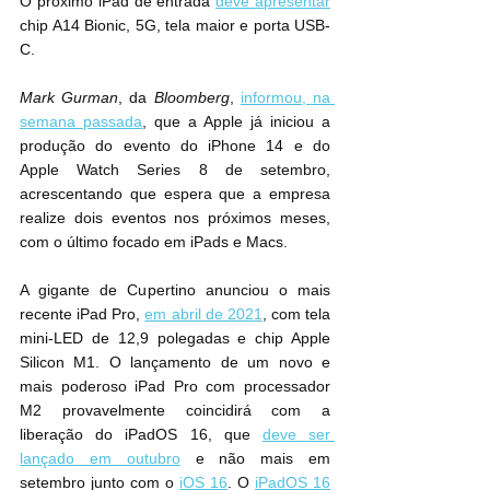
O próximo ‌iPad‌ de entrada 
deve apresentar
chip A14 Bionic, 5G, tela maior e porta USB-
C.
Mark Gurman
, da 
Bloomberg
, 
informou, na 
semana passada
, que a Apple já iniciou a 
produção do evento do iPhone 14 e do 
Apple Watch Series 8 de setembro, 
acrescentando que espera que a empresa 
realize dois eventos nos próximos meses, 
com o último focado em ‌iPads‌ e Macs.
A gigante de Cupertino anunciou o mais 
recente ‌iPad Pro‌, 
em abril de 2021
, com tela 
mini-LED de 12,9 polegadas e chip Apple 
Silicon M1. O lançamento de um novo e 
mais poderoso ‌iPad Pro‌ com ‌processador 
M2‌ provavelmente coincidirá com a 
liberação do iPadOS 16, que 
deve ser 
lançado em outubro
 e não mais em 
setembro junto com o 
iOS 16