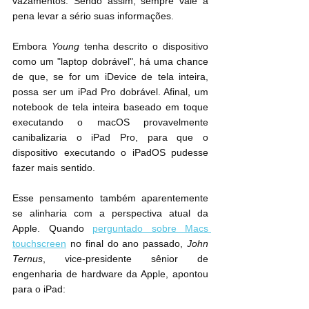
vazamentos. Sendo assim, sempre vale a 
pena levar a sério suas informações.
Embora 
Young
 tenha descrito o dispositivo 
como um "laptop dobrável", há uma chance 
de que, se for um iDevice de tela inteira, 
possa ser um ‌iPad Pro‌ dobrável. Afinal, um 
notebook de tela inteira baseado em toque 
executando o macOS provavelmente 
canibalizaria o ‌iPad Pro‌, para que o 
dispositivo executando o iPadOS pudesse 
fazer mais sentido.
Esse pensamento também aparentemente 
se alinharia com a perspectiva atual da 
Apple. Quando 
perguntado sobre Macs 
touchscreen
 no final do ano passado, 
John 
Ternus
, vice-presidente sênior de 
engenharia de hardware da Apple, apontou 
para o iPad: