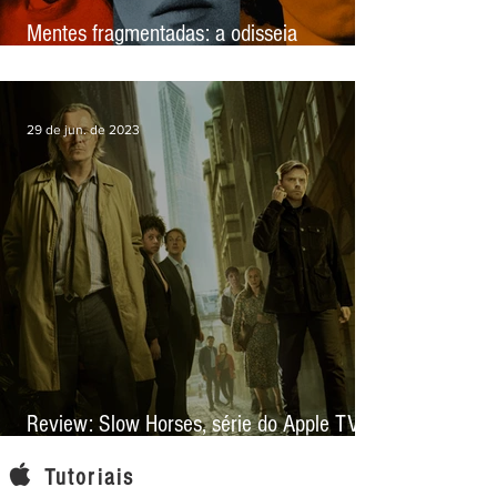
Mentes fragmentadas: a odisseia
psicológica de Entre Estranhos (The
Crowded Room) - Review
29 de jun. de 2023
Review: Slow Horses, série do Apple TV+,
mira na espionagem, mas conquista pela
Tutoriais
narrativa e elenco