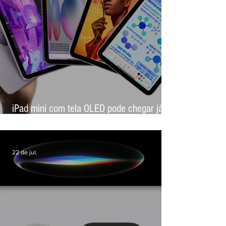
iPad mini com tela OLED pode chegar já
em outubro, aponta novo rumor
22 de jul.