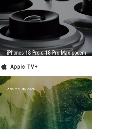
iPhones 18 Pro e 18 Pro Max podem
trazer maior salto fotográfico em anos com
nova lente e abertura variável
Apple TV+
2 de mai. de 2024