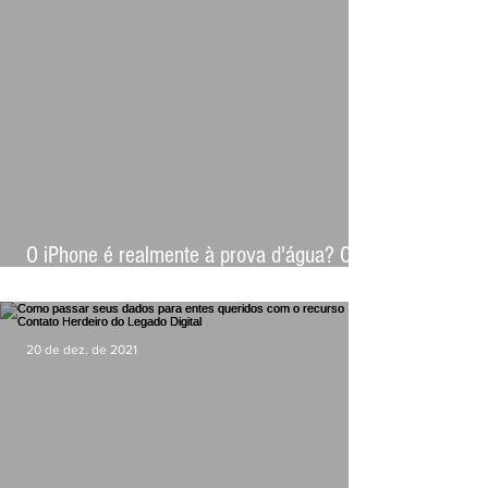
O iPhone é realmente à prova d'água? O
que fazer se ele caiu na piscina ou no vaso
sanitário?
20 de dez. de 2021