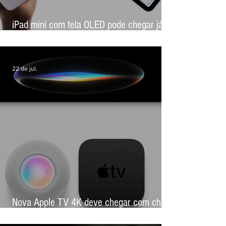
iPad mini com tela OLED pode chegar já
em outubro, aponta novo rumor
22 de jul.