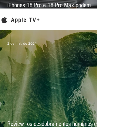
iPhones 18 Pro e 18 Pro Max podem
trazer maior salto fotográfico em anos com
nova lente e abertura variável
Apple TV+
2 de mai. de 2024