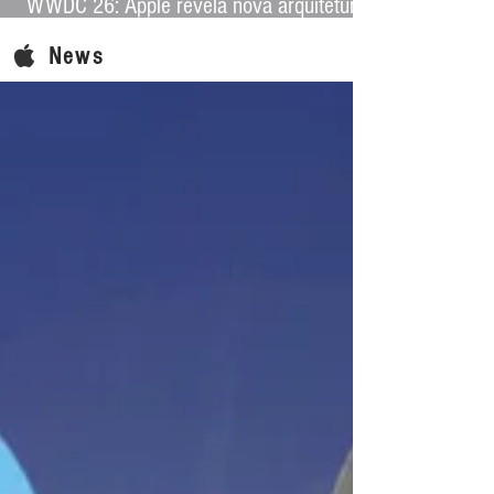
WWDC 26: Apple revela nova arquitetura
de IA para levar Apple Intelligence a
News
aplicativos de terceiros