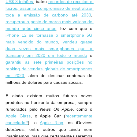
US$ 3 trilhões
, bateu 
recordes de receitas e 
lucros, assumiu compromisso de neutralizar 
toda a emissão de carbono até 2030
, 
recuperou o posto de marca mais valiosa do 
mundo após cinco anos
, fez com que o 
iPhone 12 se tornasse o smartphone 5G 
mais vendido do mundo
, 
vendeu quase 
duas vezes mais smartphones que a 
Samsung em 2020 em todo o mundo
 e 
garantiu as sete primeiras posições no 
ranking de vendas globais de smartphones 
em 2023
, além de destinar centenas de 
milhões de dólares para causas sociais.
E ainda existem muitos futuros novos 
produtos no horizonte da empresa, sempre 
rumorados pelo 
News On Apple
, como o 
Apple Glass
, o Apple Car (
recentemente 
cancelado?
), o 
Apple Ring
, os iDevices 
dobráveis, entre outros que ainda nem 
imaginamos, mas que certamente usaremos 