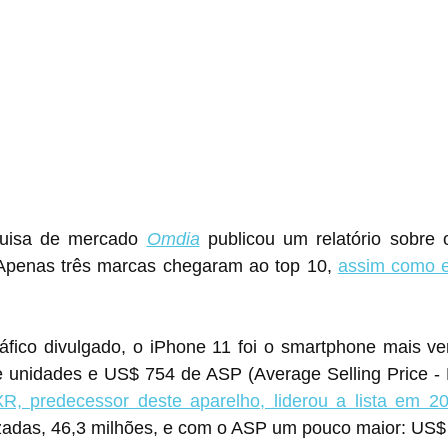
uisa de mercado 
Omdia
 publicou um relatório sobre 
Apenas três marcas chegaram ao top 10, 
assim como 
fico divulgado, o iPhone 11 foi o smartphone mais ve
 unidades e US$ 754 de ASP (Average Selling Price - 
R, predecessor deste aparelho, liderou a lista em 2
zadas, 46,3 milhões, e com o ASP um pouco maior: US$