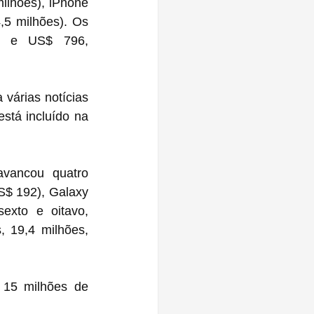
lhões), iPhone 
5 milhões). Os 
 e US$ 796, 
árias notícias 
tá incluído na 
vancou quatro 
$ 192), Galaxy 
xto e oitavo, 
 19,4 milhões, 
15 milhões de 