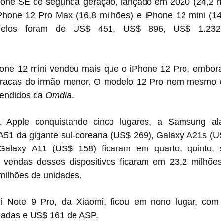
one SE de segunda geração, lançado em 2020 (24,2 mi
iPhone 12 Pro Max (16,8 milhões) e iPhone 12 mini (14,
elos foram de US$ 451, US$ 896, US$ 1.232
one 12 mini vendeu mais que o iPhone 12 Pro, embora v
fracas do irmão menor. O modelo 12 Pro nem mesmo es
vendidos da 
Omdia
.
 Apple conquistando cinco lugares, a Samsung ala
A51 da gigante sul-coreana (US$ 269), Galaxy A21s (US
alaxy A11 (US$ 158) ficaram em quarto, quinto, se
 vendas desses dispositivos ficaram em 23,2 milhões,
milhões de unidades.
i Note 9 Pro, da Xiaomi, ficou em nono lugar, com 
zadas e US$ 161 de ASP.