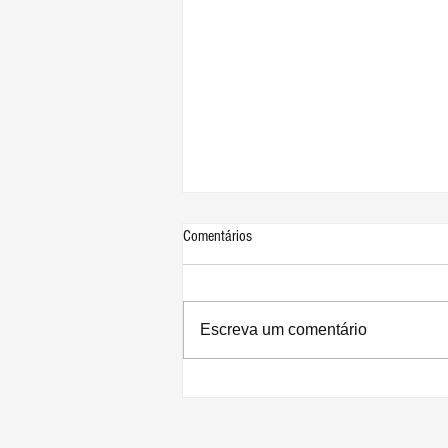
Comentários
Escreva um comentário
iPhone 12 já se tornou o smartphone
5G mais vendido do mundo, dobrando
os números da Samsung