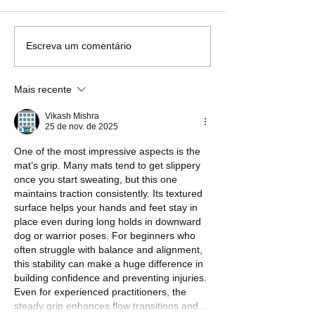
iPhone 16: imagem vazada revela
iPhone 16 pode inov
Escreva um comentário
novo design de módulo de
de Captura: detalhes 
câmera com alinhamento vertical
funções e gestos par
Mais recente
horizontais
Vikash Mishra
25 de nov. de 2025
One of the most impressive aspects is the 
mat’s grip. Many mats tend to get slippery 
once you start sweating, but this one 
maintains traction consistently. Its textured 
surface helps your hands and feet stay in 
place even during long holds in downward 
dog or warrior poses. For beginners who 
often struggle with balance and alignment, 
this stability can make a huge difference in 
building confidence and preventing injuries. 
Even for experienced practitioners, the 
steady grip enhances flow transitions and…