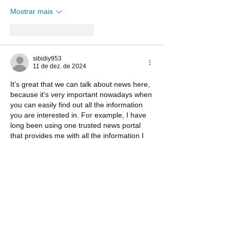
Mostrar mais
Curtir
Responder
sibidiy953
11 de dez. de 2024
It's great that we can talk about news here, 
because it's very important nowadays when 
you can easily find out all the information 
you are interested in. For example, I have 
long been using one trusted news portal 
that provides me with all the information I 
need about what is happening in all areas 
of activity. Thanks to it, I learned more 
about the fact that 
Maxim Krippa and 
Maincast are launching a new channel
, 
which will be specialised in…
Mostrar mais
Curtir
Responder