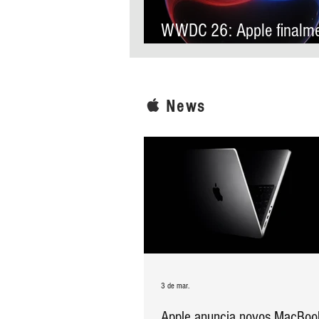
WWDC 26: Apple finalm
anuncia Siri AI, sua nova
assistente virtual com
inteligência artificial
News
3 de mar.
Apple anuncia novos MacBoo