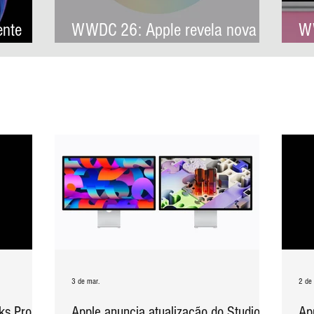
ente
WWDC 26: Apple revela nova
WW
arquitetura de IA para levar
co
Apple Intelligence a aplicativos
pr
de terceiros
3 de mar.
2 de
ks Pro de
Apple anuncia atualização do Studio
Ap