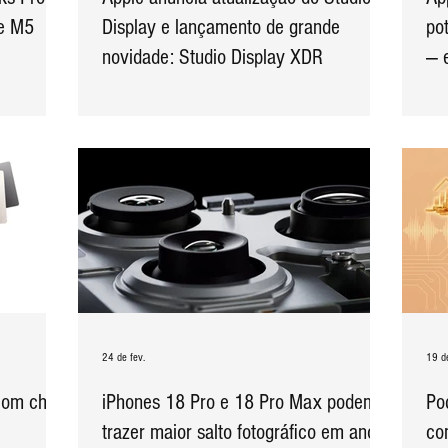
 e M5
Display e lançamento de grande
po
novidade: Studio Display XDR
— 
24 de fev.
19 de
com chip
iPhones 18 Pro e 18 Pro Max podem
Po
trazer maior salto fotográfico em anos
co