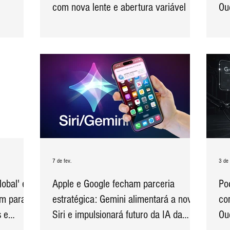
com nova lente e abertura variável
Ou
7 de fev.
3 de 
lobal' em
Apple e Google fecham parceria
Po
m para o
estratégica: Gemini alimentará a nova
co
s e
Siri e impulsionará futuro da IA da
Ou