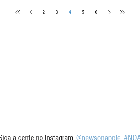
2
3
4
5
6
Siga a gente no Instagram
@newsonapple
#NO