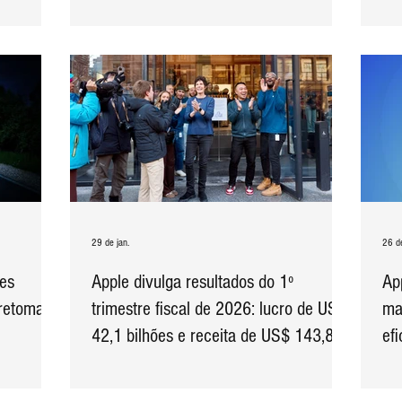
empresa
29 de jan.
26 de
es
Apple divulga resultados do 1º
Ap
retoma
trimestre fiscal de 2026: lucro de US$
ma
42,1 bilhões e receita de US$ 143,8
efi
bilhões