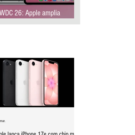
DC 26: Apple amplia
ntrole parental e reforça
oteção infantil no iOS 27
 mar.
ple lança iPhone 17e com chip mais