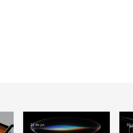
22 de jul.
30 d