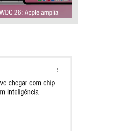
DC 26: Apple amplia
ntrole parental e reforça
oteção infantil no iOS 27
ve chegar com chip
m inteligência