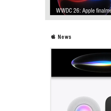
WWDC 26: Apple finalm
anuncia Siri AI, sua nova
assistente virtual com
inteligência artificial
News