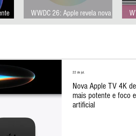
ente
WWDC 26: Apple revela nova
WW
arquitetura de IA para levar
co
Apple Intelligence a aplicativos
pr
de terceiros
22 de jul.
Nova Apple TV 4K de
mais potente e foco e
artificial