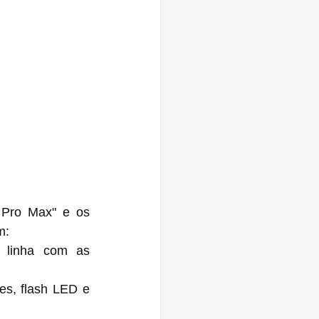
Pro Max" e os 
m:
Sem notch, com uma câmera frontal no formato hole-punch, em linha com as 
s, flash LED e 