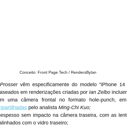
Conceito: Front Page Tech / RendersByIan
Prosser
 vêm especificamente do modelo "iPhone 14 
baseados em renderizações criadas por 
Ian Zelbo
 inclue
partilhadas
 pelo analista 
Ming-Chi Kuo;
espesso sem impacto na câmera traseira, com as lente
linhados com o vidro traseiro;