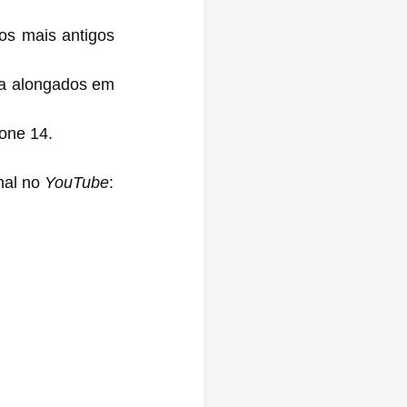
s mais antigos 
a alongados em 
one 14.
al no 
YouTube
: