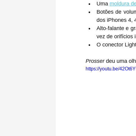
Uma 
moldura de
Botões de volu
dos iPhones 4, 
Alto-falante e 
vez de orifícios 
O conector Lig
Prosser
 deu uma olh
https://youtu.be/42Ot6