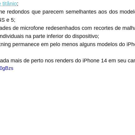
 titânio
;
me redondos que parecem semelhantes aos dos modelo
4S e 5;
grades de microfone redesenhados com recortes de malh
individuais na parte inferior do dispositivo;
htning permanece em pelo menos alguns modelos do iPh
ada mais de perto nos renders do iPhone 14 em seu can
Y0gBzs