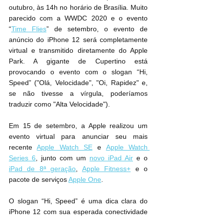
outubro, às 14h no horário de Brasília. Muito 
parecido com a WWDC 2020 e o evento 
“
Time Flies
” de setembro, o evento de 
anúncio do iPhone 12 será completamente 
virtual e transmitido diretamente do Apple 
Park. A gigante de Cupertino está 
provocando o evento com o slogan “Hi, 
Speed” ("Olá, Velocidade", "Oi, Rapidez" e, 
se não tivesse a vírgula, poderíamos 
traduzir como "Alta Velocidade").
Em 15 de setembro, a Apple realizou um 
evento virtual para anunciar seu mais 
recente 
Apple Watch SE
 e 
Apple Watch 
Series 6
, junto com um 
novo iPad Air
 e o 
iPad de 8ª geração
, 
Apple Fitness+
 e o 
pacote de serviços 
Apple One
.
O slogan “Hi, Speed” é uma dica clara do 
iPhone 12 com sua esperada conectividade 