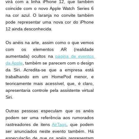
virá com a linha iPhone 12, que também 
coincide com o novo Apple Watch Series 6 
na cor azul. O laranja no convite também 
pode representar uma nova cor do iPhone 
12 ainda desconhecida.
Os anéis na arte, assim como o que vemos 
com os elementos AR (realidade 
aumentada) ocultos na 
página de eventos 
da Apple
, também se parecem com o design 
da Siri. Acredita-se que a empresa está 
trabalhando em um HomePod menor, e 
teoricamente mais acessível, que, é claro, 
apresentaria controle pela assistente virtual 
Siri.
Outras pessoas especulam que os anéis 
podem ser uma referência aos rumorados 
rastreadores de itens 
AirTags
, que podem 
ser anunciados neste evento também. Há 
especulação de que os anéis representam 