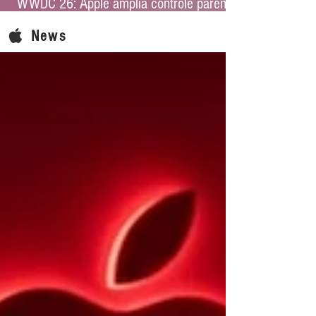
WWDC 26: Apple amplia controle parental
e reforça proteção infantil no iOS 27
News