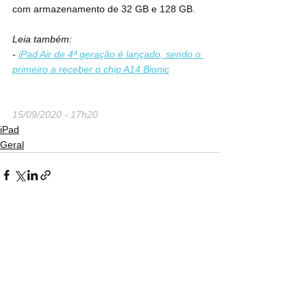
com armazenamento de 32 GB e 128 GB.
Leia também:
- 
iPad Air de 4ª geração é lançado, sendo o 
primeiro a receber o chip A14 Bionic
15/09/2020 - 17h20
iPad
Geral
Ver tudo
Posts recentes