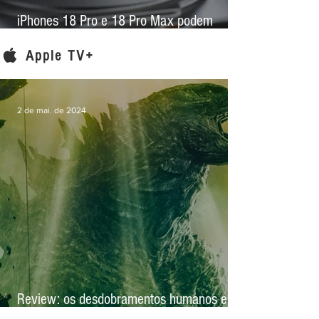
iPhones 18 Pro e 18 Pro Max podem
trazer maior salto fotográfico em anos com
nova lente e abertura variável
Apple TV+
2 de mai. de 2024