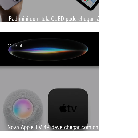
iPad mini com tela OLED pode chegar já
em outubro, aponta novo rumor
22 de jul.