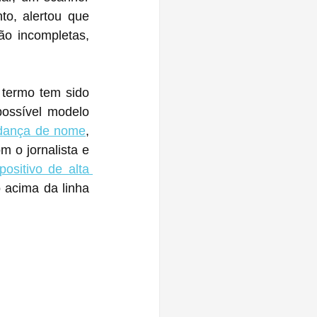
o, alertou que 
o incompletas, 
termo tem sido 
ossível modelo 
dança de nome
, 
parece que essa alteração não ocorrerá este ano. No entanto, de acordo com o jornalista e 
ositivo de alta 
 acima da linha 