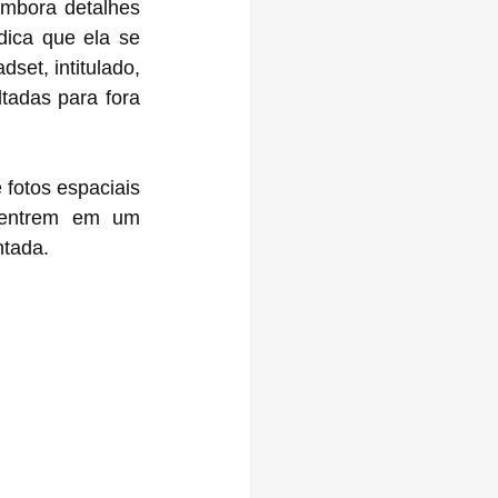
mbora detalhes 
ica que ela se 
set, intitulado, 
adas para fora 
fotos espaciais 
"entrem em um 
tada.  