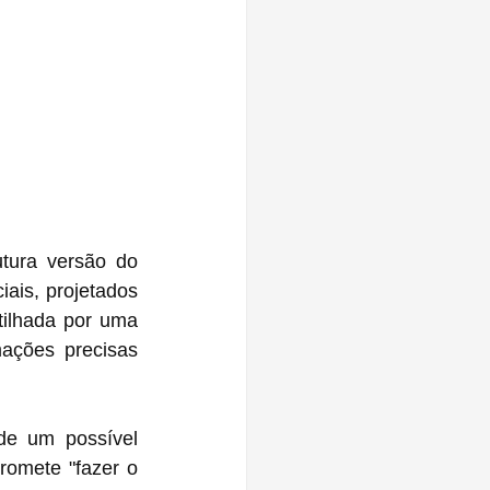
ura versão do 
ais, projetados 
tilhada por uma 
ações precisas 
e um possível 
omete "fazer o 