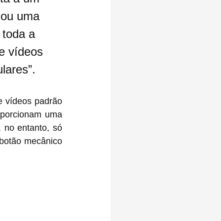
 ou uma 
 toda a 
 e vídeos 
lares”.
e vídeos padrão 
oporcionam uma 
 no entanto, só 
 botão mecânico 