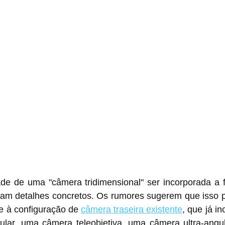
ade de uma "câmera tridimensional" ser incorporada a f
ltam detalhes concretos. Os rumores sugerem que isso p
e à configuração de 
câmera traseira existente
, que já i
gular, uma câmera teleobjetiva, uma câmera ultra-angul