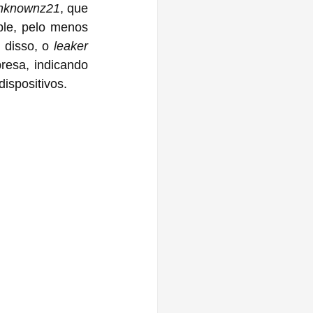
Unknownz21
, que 
le, pelo menos 
 disso, o 
leaker
esa, indicando 
ispositivos.