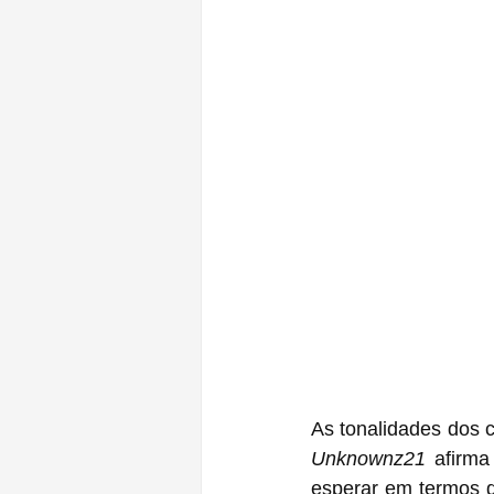
Unknownz21
 afirma
esperar em termos de cores para escolhe