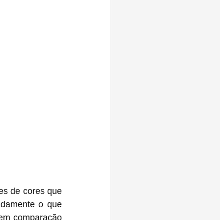
As tonalidades dos cabos USB-C trançados coincidem com várias das opções de cores que 
adamente o que 