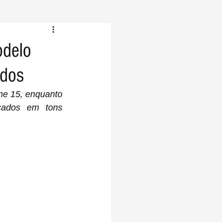
odelo
idos
e 15, enquanto 
çados em tons 