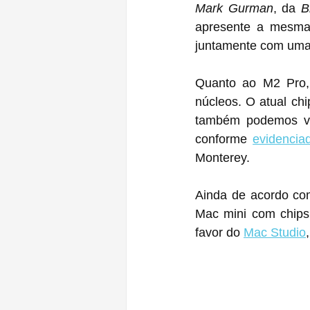
Mark Gurman
, da 
B
apresente a mesma 
Quanto ao ‌M2‌ Pro, ainda não há detalhes, mas ele pode apresentar uma CPU de 12 
núcleos. O atual ch
também podemos ver um aume
conforme 
evidencia
Monterey.
Ainda de acordo co
‌Mac mini‌ com chips M1 Pro e ‌M1 Max‌, mas eles foram "provavelmente descartados" em 
Mac Studio