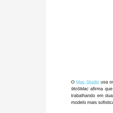
Mac Studio
‌ usa 
9to5Mac
 afirma que
trabalhando em duas versões do ‌Mac mini‌, uma co