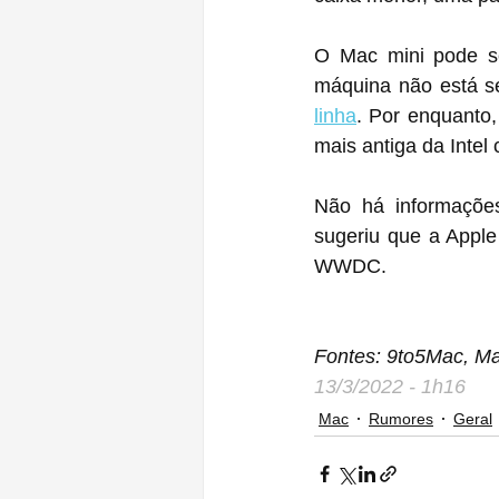
O ‌Mac mini‌ pode ser atualizado ainda este ano, e talvez a melhor evidência de que a 
máquina não está se
linha
. Por enquanto, o Mac mini‌ M1 de 2020 ainda est
mais antiga da Intel
Não há informaçõe
sugeriu que a Apple 
WWDC.
Fontes: 9to5Mac, M
13/3/2022 - 1h16
Mac
Rumores
Geral