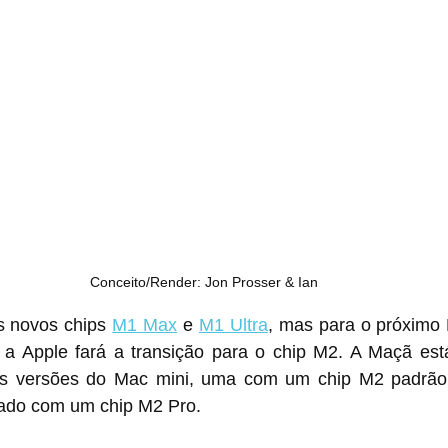
Conceito/Render: Jon Prosser & Ian
os novos chips 
M1 Max
 e 
M1 Ultra
 a Apple fará a transição para o chip M2. A Maçã est
m um chip ‌M2‌ padrão e um segundo 
modelo mais sofisticado com um chip ‌M2‌ Pro.