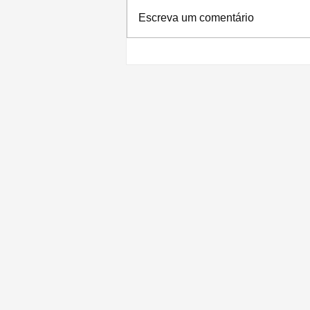
Escreva um comentário
Apple lança poderoso 'Mac Studio'
com chip M1 Ultra e monitor 'Studio
Display'