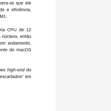
pera-se que ele 
e eficiência, 
juntamente com uma GPU de 9 ou 10 núcleos, acima dos 7 ou 8 núcleos no ‌M1‌.
núcleos, então 
ente do macOS 
ões 
high-end
 do 