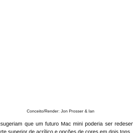
Conceito/Render: Jon Prosser & Ian
uro ‌Mac mini‌ poderia ser redesenhado com uma 
te superior de acrílico e opções de cores em dois tons.