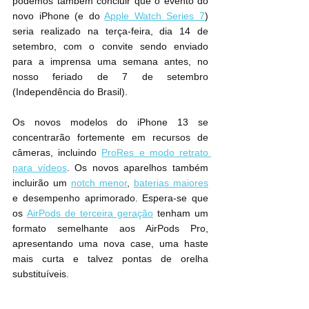
podemos também concluir que o evento do 
novo iPhone (e do 
Apple Watch Series 7
) 
seria realizado na terça-feira, dia 14 de 
setembro, com o convite sendo enviado 
para a imprensa uma semana antes, no 
nosso feriado de 7 de setembro 
(Independência do Brasil).
Os novos modelos do ‌iPhone 13‌ se 
concentrarão fortemente em recursos de 
câmeras, incluindo 
ProRes e modo retrato 
para vídeos
. Os novos aparelhos também 
incluirão um 
notch menor
, 
baterias maiores
e desempenho aprimorado. Espera-se que 
AirPods‌ de terceira geração
 tenham um 
formato semelhante aos AirPods Pro, 
apresentando uma nova case, uma haste 
mais curta e talvez pontas de orelha 
substituíveis.