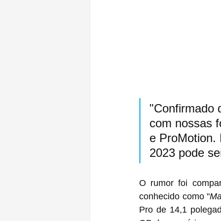
"Confirmado q
com nossas fo
e ProMotion. 
2023 pode ser
O rumor foi compart
conhecido como "
Ma
Pro‌ de 14,1 polegadas com o chip M2, configurado com 512 GB de armazenamento e 16 