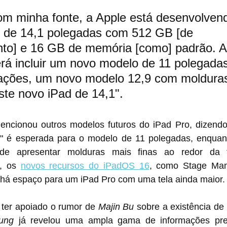
om minha fonte, a Apple está desenvolven
 de 14,1 polegadas com 512 GB [de 
o] e 16 GB de memória [como] padrão. A
rá incluir um novo modelo de 11 polegada
rações, um novo modelo 12,9 com moldura
ste novo iPad de 14,1".
outros modelos futuros do ‌iPad Pro‌, dizendo que "nenhuma 
" é esperada para o modelo de 11 polegadas, enquan
de apresentar molduras mais finas ao redor da t
, os 
novos recursos do iPadOS 16
, como Stage Mana
Zoom, sugerem que há espaço para um ‌‌iPad Pro‌‌ com uma tela ainda maior.
 ter apoiado o rumor de 
Majin Bu
 sobre a existência de um ‌iPad Pr
ung
 já revelou uma ampla gama de informações prec