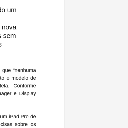
do um 
 nova 
s sem 
s 
to o modelo de 
ela. Conforme 
ger e Display 
o‌ de 
isas sobre os 