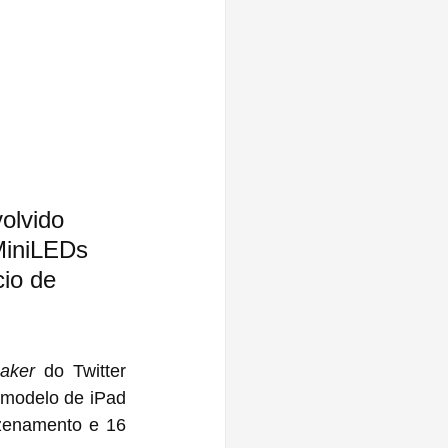
olvido 
MiniLEDs 
io de 
eaker
 do Twitter 
‌de iPad 