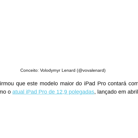
Conceito: Volodymyr Lenard (@vovalenard)
mou que este modelo maior do ‌iPad Pro‌ contará com uma tela mini-
mo o 
atual ‌iPad Pro‌ de 12,9 polegadas
, lançado em abri