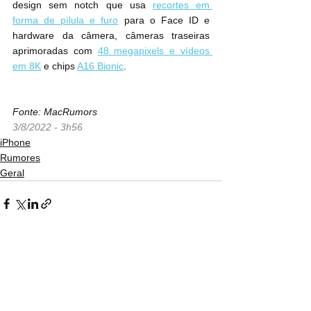
design sem notch que usa 
recortes em 
forma de pílula e furo
 para o Face ID e 
hardware da câmera, câmeras traseiras 
aprimoradas com 
48 megapixels e vídeos 
em 8K
 e chips 
A16 Bionic
.
Fonte: MacRumors
3/8/2022 - 3h56
iPhone
Rumores
Geral
Ver tudo
Posts recentes