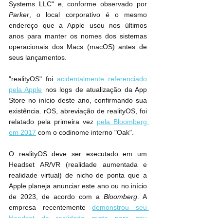
Systems LLC" e, conforme observado por 
Parker
, o local corporativo é o mesmo 
endereço que a Apple usou nos últimos 
anos para manter os nomes dos sistemas 
operacionais dos Macs (macOS) antes de 
seus lançamentos.
"realityOS" foi 
acidentalmente referenciado 
pela Apple
 nos logs de atualização da App 
Store no início deste ano, confirmando sua 
existência. rOS, abreviação de realityOS, foi 
relatado pela primeira vez 
pela Bloomberg 
em 2017
 com o codinome interno "Oak".
O realityOS deve ser executado em um 
Headset AR/VR (realidade aumentada e 
realidade virtual) de nicho de ponta que a 
Apple planeja anunciar este ano ou no início 
de 2023, de acordo com a 
Bloomberg
. A 
empresa recentemente 
demonstrou seu 
Headset de realidade mista para seu 