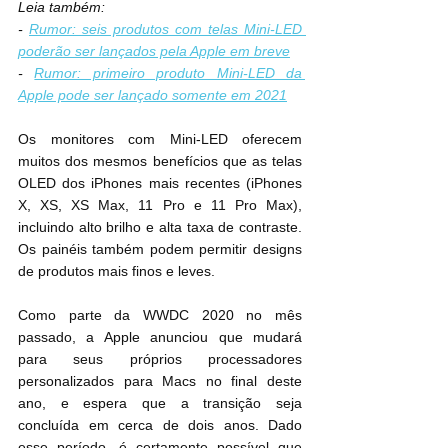
Leia também:
- 
Rumor: seis produtos com telas Mini-LED 
poderão ser lançados pela Apple em breve
- 
Rumor: primeiro produto Mini-LED da 
Apple pode ser lançado somente em 2021
Os monitores com Mini-LED oferecem 
muitos dos mesmos benefícios que as telas 
OLED dos iPhones mais recentes (iPhones 
X, XS, XS Max, 11 Pro e 11 Pro Max), 
incluindo alto brilho e alta taxa de contraste. 
Os painéis também podem permitir designs 
de produtos mais finos e leves.
Como parte da WWDC 2020 no mês 
passado, a Apple anunciou que mudará 
para seus próprios processadores 
personalizados para Macs no final deste 
ano, e espera que a transição seja 
concluída em cerca de dois anos. Dado 
esse período, é certamente possível que 