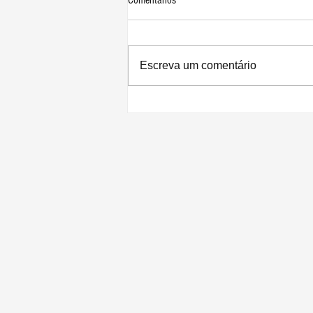
Escreva um comentário
Gurman: novos modelos de iPad Pro
M2 serão anunciados 'em questão de
dias'