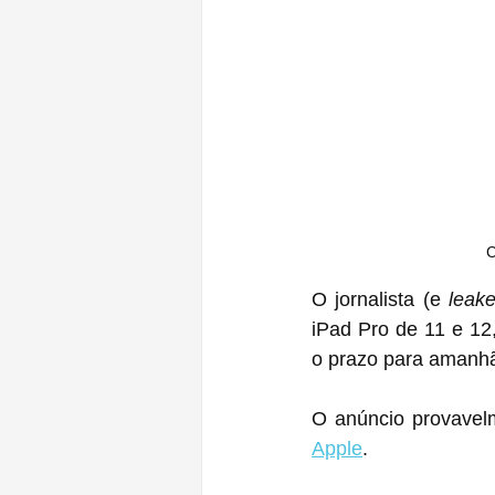
C
O jornalista (e 
leak
iPad Pro de 11 e 12
o prazo para amanhã
O anúncio provavel
Apple
.