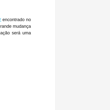
2
 encontrado no 
grande mudança 
zação será uma 