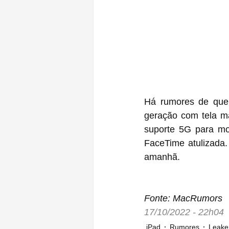
Há rumores de que
geração com tela ma
suporte 5G para mo
FaceTime atulizada.
amanhã.
Fonte: MacRumors
17/10/2022 - 22h04
iPad
Rumores
Leake