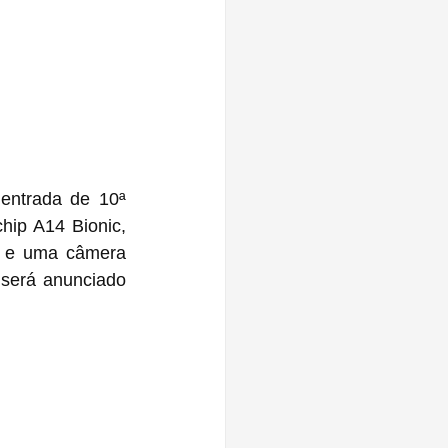
ntrada de 10ª 
ip A14 Bionic, 
D e uma câmera 
será anunciado 