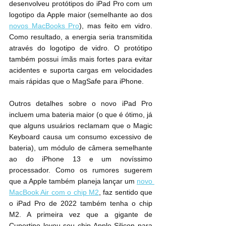
desenvolveu protótipos do iPad Pro com um 
logotipo da Apple maior (semelhante ao dos 
novos MacBooks Pro
), mas feito em vidro. 
Como resultado, a energia seria transmitida 
através do logotipo de vidro. O protótipo 
também possui ímãs mais fortes para evitar 
acidentes e suporta cargas em velocidades 
mais rápidas que o MagSafe para iPhone.
Outros detalhes sobre o novo iPad Pro 
incluem uma bateria maior (o que é ótimo, já 
que alguns usuários reclamam que o Magic 
Keyboard causa um consumo excessivo de 
bateria), um módulo de câmera semelhante 
ao do iPhone 13 e um novíssimo 
processador. Como os rumores sugerem 
que a Apple também planeja lançar um 
novo 
MacBook Air com o chip M2
, faz sentido que 
o iPad Pro de 2022 também tenha o chip 
M2. A primeira vez que a gigante de 
Cupertino levou seu chip Apple Silicon para 