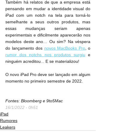
Também há relatos de que a empresa está 
pensando em mudar a identidade visual do 
iPad com um notch na tela para torná-lo 
semelhante a seus outros produtos, mas 
essas mudanças seriam apenas 
experimentais e dificilmente aparecerão nos 
modelos deste ano… Ou sim? Na véspera 
do lançamento dos 
novos MacBooks Pro
, o 
rumor dos notchs nos produtos surgiu
 e 
ninguém acreditou... E se materializou!
O novo iPad Pro deve ser lançado em algum 
momento no primeiro semestre de 2022.
Fontes: Bloomberg e 9to5Mac
16/1/2022 - 0h51
iPad
Rumores
Leakers