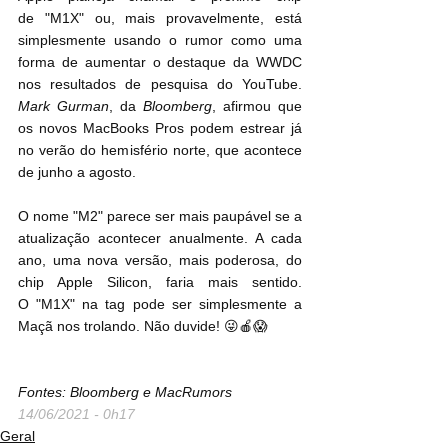
de "M1X" ou, mais provavelmente, está 
simplesmente usando o rumor como uma 
forma de aumentar o destaque da WWDC 
nos resultados de pesquisa do YouTube. 
Mark Gurman
, da 
Bloomberg
, afirmou que 
os novos MacBooks Pros podem estrear já 
no verão do hemisfério norte, que acontece 
de junho a agosto.
O nome "M2" parece ser mais paupável se a 
atualização acontecer anualmente. A cada 
ano, uma nova versão, mais poderosa, do 
chip Apple Silicon, faria mais sentido. 
O "M1X" na tag pode ser simplesmente a 
Maçã nos trolando. Não duvide! 😜🍎😱
Fontes: Bloomberg e MacRumors
14/06/2021 - 0h17
Geral