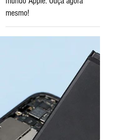
Podcast News On Apple #222
no ar com as novidades do
mundo Apple. Ouça agora
mesmo!