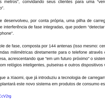
s metros”, convidando seus clientes para uma “verd
o”.
 desenvolveu, por conta própria, uma pilha de carreg
 interferência de fase integradas, que podem “detectar
tphone”.
ole de fase, composta por 144 antenas (isso mesmo: cen
ondas milimétricas diretamente para o telefone através
resa, acrescentando que "em um futuro próximo" o siste
m relógios inteligentes, pulseiras e outros dispositivos v
ue a Xiaomi, que já introduziu a tecnologia de carregam
lantará este novo sistema em produtos de consumo es
KCcV2rg