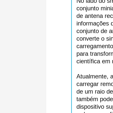
No lado do s
conjunto mini
de antena rec
informações 
conjunto de a
converte o sin
carregamento e
para transfor
científica em 
Atualmente, a
carregar remo
de um raio de
também pode
dispositivo s