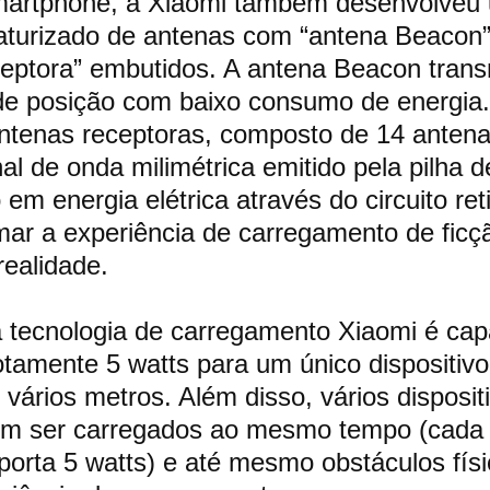
martphone, a Xiaomi também desenvolveu
aturizado de antenas com “antena Beacon” 
eptora” embutidos. A antena Beacon trans
de posição com baixo consumo de energia.
ntenas receptoras, composto de 14 antena
al de onda milimétrica emitido pela pilha d
m energia elétrica através do circuito reti
mar a experiência de carregamento de ficç
realidade.
 tecnologia de carregamento Xiaomi é cap
tamente 5 watts para um único dispositivo
 vários metros. Além disso, vários disposit
m ser carregados ao mesmo tempo (cada
uporta 5 watts) e até mesmo obstáculos fís