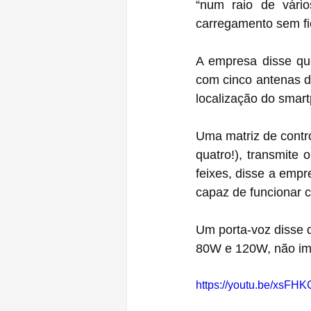
“num raio de vário
carregamento sem fi
A empresa disse que
com cinco antenas de
localização do smar
Uma matriz de contr
quatro!), transmite 
feixes, disse a emp
capaz de funcionar co
Um porta-voz disse q
80W e 120W, não imp
https://youtu.be/xsFH