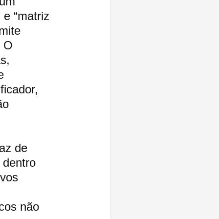
 um 
e “matriz 
mite 
 O 
s, 
e 
ficador, 
ão 
az de 
 dentro 
ivos 
 
icos não 