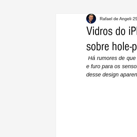
Rafael de Angeli
29
Vidros do i
sobre hole-
 Há rumores de que o iPhone 14 Pro apresentará nova tela com recorte em forma de pílula 
e furo para os senso
desse design apare