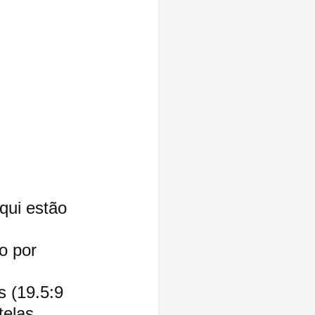
qui estão 
o por 
 (19.5:9 
telas 