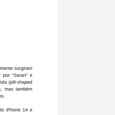
amente surgiram 
 por "Saran" e 
la (pill-shaped 
x, mas também 
os.
o iPhone 14 e 