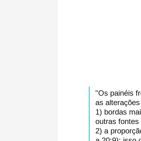
"Os painéis f
as alteraçõe
1) bordas mai
outras fontes
2) a proporçã
a 20:9); isso