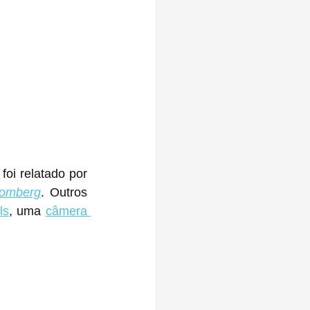
oi relatado por 
oomberg
. Outros 
ls
, uma 
câmera 