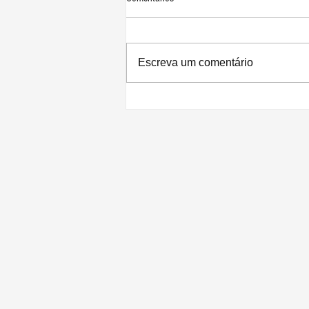
Escreva um comentário
Rumor: Apple Car pode ser lançado no
mínimo em 2025, diz Ming-Chi Kuo