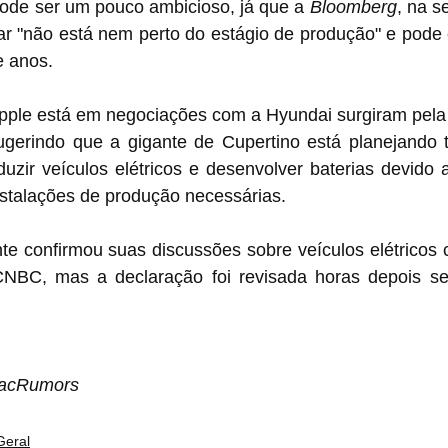
de ser um pouco ambicioso, já que a 
Bloomberg
, na s
ar "não está nem perto do estágio de produção" e pode 
e anos.
ple está em negociações com a Hyundai surgiram pela p
erindo que a gigante de Cupertino está planejando t
zir veículos elétricos e desenvolver baterias devido a
nstalações de produção necessárias.
nte confirmou suas discussões sobre veículos elétricos
BC, mas a declaração foi revisada horas depois se
MacRumors
Geral