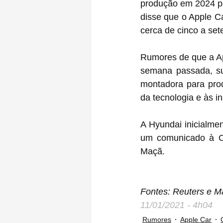
produção em 2024 po
disse que o Apple C
cerca de cinco a set
Rumores de que a Ap
semana passada, sug
montadora para produ
da tecnologia e às i
A Hyundai inicialme
um comunicado à CN
Maçã.
Fontes: Reuters e 
11/01/2021 - 4h04
Rumores
Apple Car