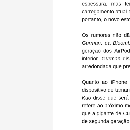
espessura, mas t
carregamento atual 
portanto, o novo est
Os rumores não dão
Gurman
, da 
Bloomb
geração dos AirPod
inferior. 
Gurman
 di
arredondada que pre
Quanto ao iPhone 
dispositivo de taman
Kuo
 disse que ser
refere ao próximo m
que a gigante de Cu
de segunda geração