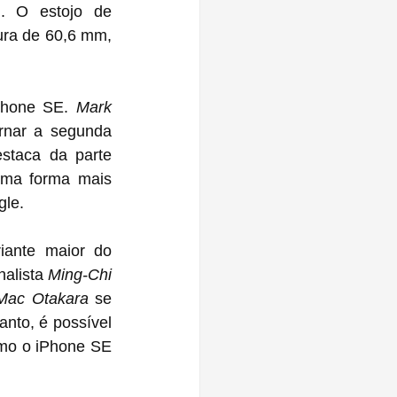
 O estojo de 
ra de 60,6 mm, 
Phone SE. 
Mark 
rnar a segunda 
taca da parte 
ma forma mais 
gle.
ante maior do 
alista 
Ming-Chi 
Mac Otakara
 se 
nto, é possível 
mo o iPhone SE 