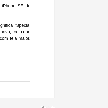
 iPhone SE de 
ifica “Special 
novo, creio que 
om tela maior, 
Ver tudo