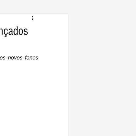
ançados
s novos fones 