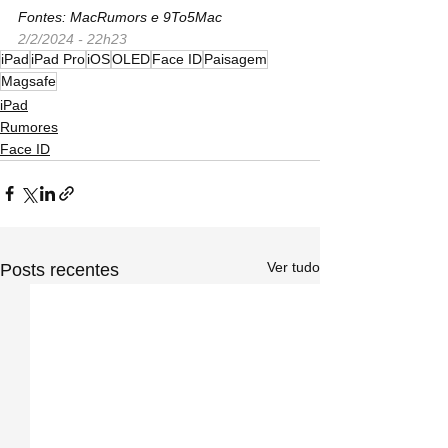
Fontes: MacRumors e 9To5Mac
2/2/2024 - 22h23
iPad
iPad Pro
iOS
OLED
Face ID
Paisagem
Magsafe
iPad
Rumores
Face ID
Ver tudo
Posts recentes