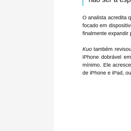
O analista acredita 
focado em dispositi
Kuo
 também revisou
‌iPhone‌ dobrável em 2023, explicando que agora ela precisa ser revisada para 2025, no 
mínimo. Ele acresce
de ‌iP