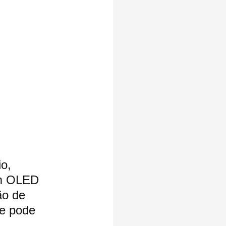
o, 
um OLED 
ão de 
 e pode 