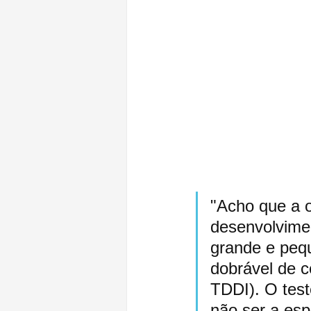
"Acho que a 
desenvolvimen
grande e peq
dobrável de c
TDDI). O teste
não ser a espe