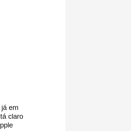
 já em 
á claro 
pple 