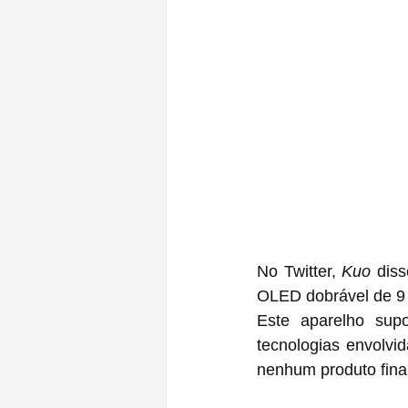
No Twitter, 
Kuo
 dis
OLED dobrável de 9 
Este aparelho supo
tecnologias envolvi
nenhum produto final